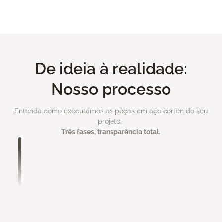
Ver todo portfolio
De ideia à realidade:
Nosso processo
Entenda como executamos as peças em aço corten do seu
projeto.
Três fases, transparência total.
Análise de Projeto
Você nos envia seu projeto com máximo de
informações possível:
• Medidas e especificações técnicas
• Referências visuais