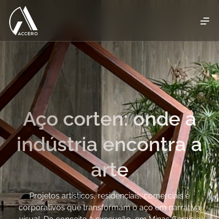
Aço corten: onde a
indústria encontra a
arte
Projetos artísticos, residenciais, comerciais e
corporativos que transformam o aço em narrativa