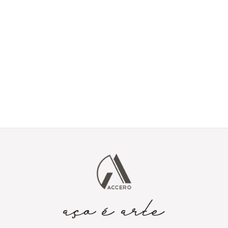
Tem um projeto em
mente?
Envie seus detalhes e vamos transformar sua ideia em aço
corten.
Enviar projeto via
contato@accero.com.br
formulário