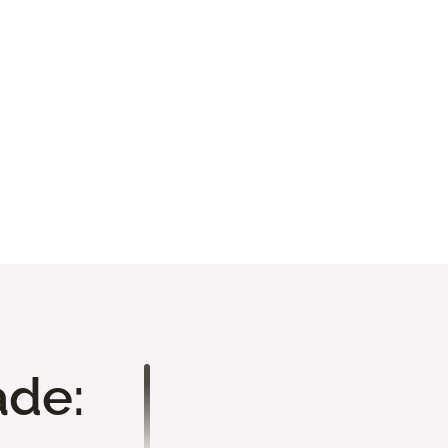
Móveis
Ver todo portfolio
ade:
Análise de Projeto
Você nos envia seu projeto 