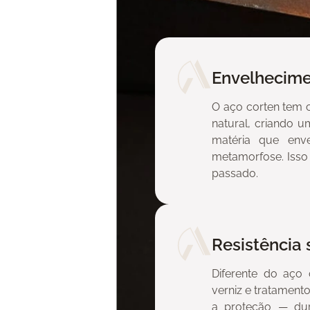
Envelhecime
O aço corten tem 
natural, criando u
matéria que env
metamorfose. Isso
passado.
Resistência 
Diferente do aço
en?
verniz e tratament
a proteção — durá