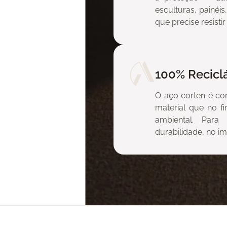
esculturas, painéi
que precise resist
nhum projeto
 igual a si
mbiente.
100% Recicl
O aço corten é co
material que no fi
ambiental. Par
durabilidade, no i