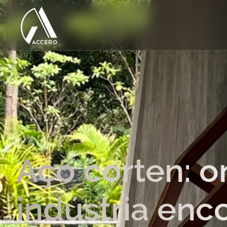
Aço corten: o
indústria enc