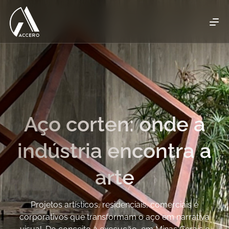
Aço corten: onde a
indústria encontra a
arte
Projetos artísticos, residenciais, comerciais e
corporativos que transformam o aço em narrativa