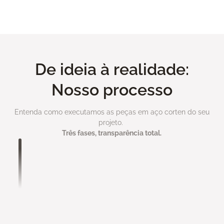
Ver todo portfolio
De ideia à realidade:
Nosso processo
Entenda como executamos as peças em aço corten do seu
projeto.
Três fases, transparência total.
Análise de Projeto
Você nos envia seu projeto com máximo de
informações possível:
• Medidas e especificações técnicas
• Referências visuais