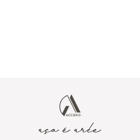
Tem um projeto em
mente?
Envie seus detalhes e vamos transformar sua ideia em aço
corten.
Enviar projeto via
contato@accero.com.br
formulário