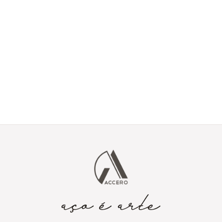
Tem um projeto em
mente?
Envie seus detalhes e vamos transformar sua ideia em aço
corten.
Enviar projeto via
contato@accero.com.br
formulário