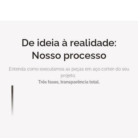
Ver todo portfolio
De ideia à realidade:
Nosso processo
Entenda como executamos as peças em aço corten do seu
projeto.
Três fases, transparência total.
Análise de Projeto
Você nos envia seu projeto com máximo de
informações possível:
• Medidas e especificações técnicas
• Referências visuais