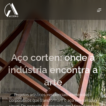
Aço corten: onde a
indústria encontra a
arte
Projetos artísticos, residenciais, comerciais e
corporativos que transformam o aço em narrativa