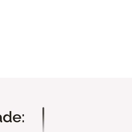
Móveis
Ver todo portfolio
ade:
Análise de Projeto
Você nos envia seu projeto 