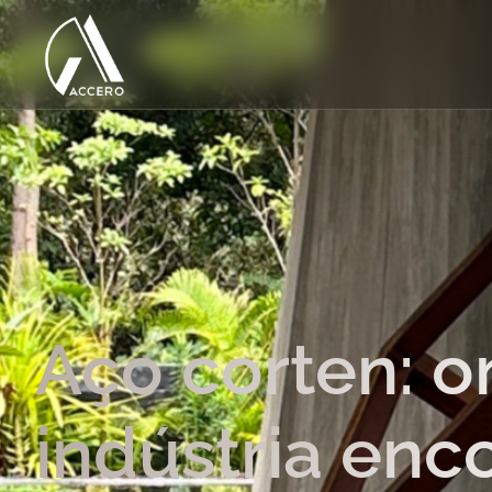
Aço corten: o
indústria enc