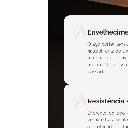
Envelhecime
O aço corten tem 
natural, criando u
matéria que env
metamorfose. Isso
passado.
Resistência 
Diferente do aço
en?
verniz e tratament
a proteção — durá