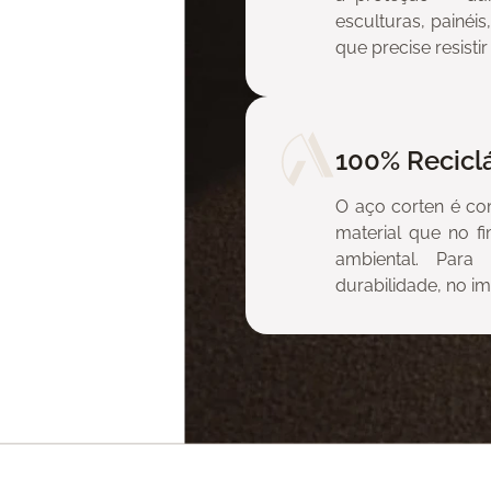
esculturas, painéi
que precise resist
nhum projeto
 igual a si
mbiente.
100% Recicl
O aço corten é co
material que no fi
ambiental. Par
durabilidade, no i