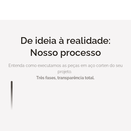
Ver todo portfolio
De ideia à realidade:
Nosso processo
Entenda como executamos as peças em aço corten do seu
projeto.
Três fases, transparência total.
Análise de Projeto
Você nos envia seu projeto com máximo de
informações possível:
• Medidas e especificações técnicas
• Referências visuais