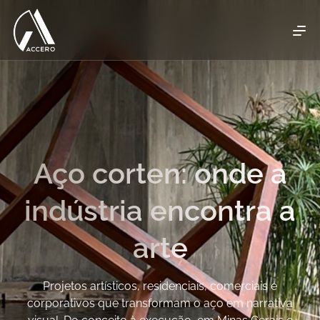
Aço corten: onde a
indústria encontra a
arte
Projetos artísticos, residenciais, comerciais e
corporativos que transformam o aço em narrativa