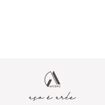
Tem um projeto em
mente?
Envie seus detalhes e vamos transformar sua ideia em aço
corten.
Enviar projeto via
contato@accero.com.br
formulário