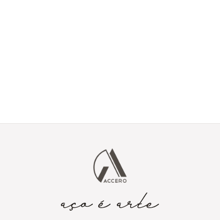
Tem um projeto em
mente?
Envie seus detalhes e vamos transformar sua ideia em aço
corten.
Enviar projeto via
contato@accero.com.br
formulário