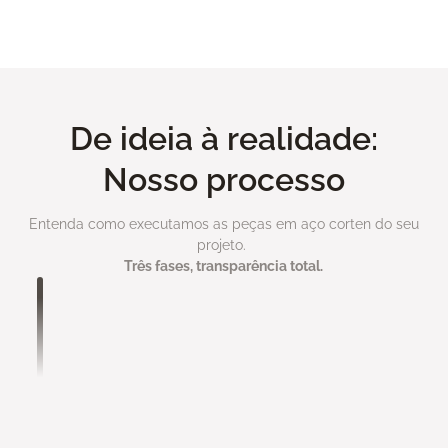
Ver todo portfolio
De ideia à realidade:
Nosso processo
Entenda como executamos as peças em aço corten do seu
projeto.
Três fases, transparência total.
Análise de Projeto
Você nos envia seu projeto com máximo de
informações possível:
• Medidas e especificações técnicas
• Referências visuais