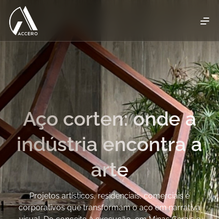
Aço corten: onde a
indústria encontra a
arte
Projetos artísticos, residenciais, comerciais e
corporativos que transformam o aço em narrativa