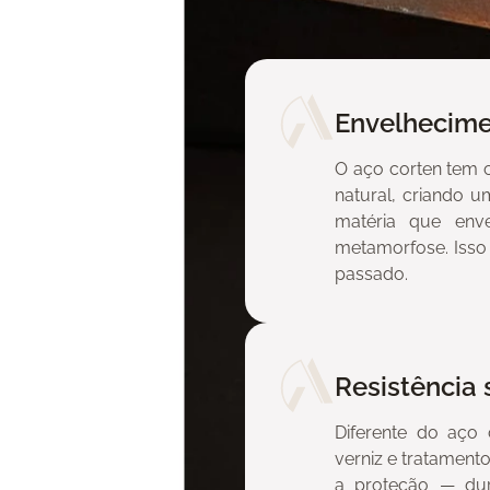
Envelhecime
O aço corten tem 
natural, criando u
matéria que env
metamorfose. Isso
passado.
Resistência 
Diferente do aço
en?
verniz e tratament
a proteção — durá