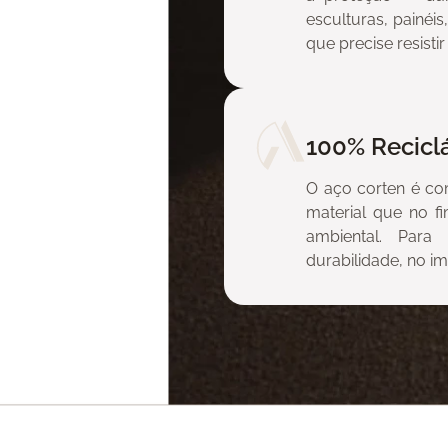
esculturas, painéi
que precise resist
nhum projeto
 igual a si
mbiente.
100% Recicl
O aço corten é co
material que no fi
ambiental. Par
durabilidade, no i