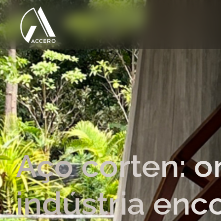
Aço corten: o
indústria enc