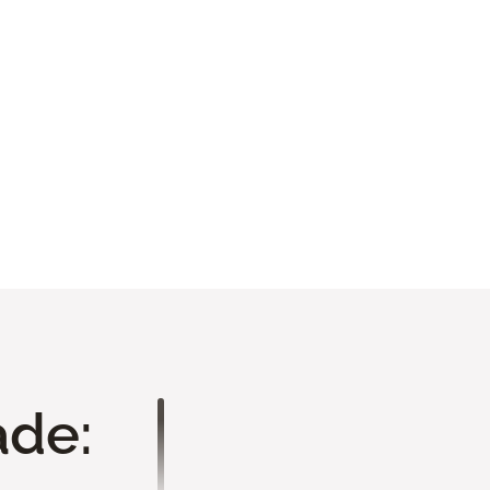
Móveis
Ver todo portfolio
ade:
Análise de Projeto
Você nos envia seu projeto 