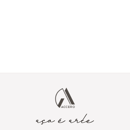
Tem um projeto em
mente?
Envie seus detalhes e vamos transformar sua ideia em aço
corten.
Enviar projeto via
contato@accero.com.br
formulário