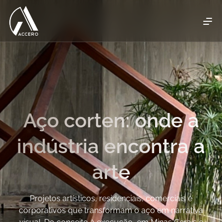
Aço corten: onde a
indústria encontra a
arte
Projetos artísticos, residenciais, comerciais e
corporativos que transformam o aço em narrativa