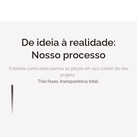
Ver todo portfolio
De ideia à realidade:
Nosso processo
Entenda como executamos as peças em aço corten do seu
projeto.
Três fases, transparência total.
Análise de Projeto
Você nos envia seu projeto com máximo de
informações possível:
• Medidas e especificações técnicas
• Referências visuais